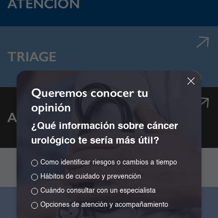
ATENCIÓN
TRIAGE
Queremos conocer tu
opinión
APRENDE VIENDO
¿Qué información sobre cáncer
urológico te sería más útil?
Como identificar riesgos o cambios a tiempo
Hábitos de cuidado y prevención
Cuándo consultar con un especialista
Opciones de atención y acompañamiento
Califica tu experiencia en nuestra