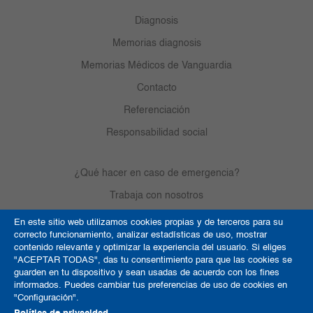
Diagnosis
Memorias diagnosis
Memorias Médicos de Vanguardia
Contacto
Referenciación
Responsabilidad social
¿Qué hacer en caso de emergencia?
Trabaja con nosotros
En este sitio web utilizamos cookies propias y de terceros para su
correcto funcionamiento, analizar estadísticas de uso, mostrar
Derechos de autor
contenido relevante y optimizar la experiencia del usuario. Si eliges
"ACEPTAR TODAS", das tu consentimiento para que las cookies se
Política de Cookies
guarden en tu dispositivo y sean usadas de acuerdo con los fines
informados. Puedes cambiar tus preferencias de uso de cookies en
Términos y condiciones
"Configuración".
Mapa del sitio