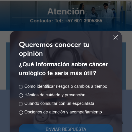
Atención
Contacto:
Tel: +57 601 3905355
Queremos conocer tu
opinión
Clínica La Colina
Calle 167 # 72-07
¿Qué información sobre cáncer
urológico te sería más útil?
24 horas de atención
Contacto:
Tel: +57 601 3905355
Como identificar riesgos o cambios a tiempo
Hábitos de cuidado y prevención
Califica tu experiencia en nuestra
Cuándo consultar con un especialista
página web
Opciones de atención y acompañamiento
¡Ayúdanos a mejorar para crear una experiencia
memorable!