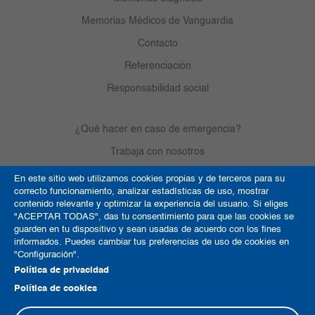
Memorias Médicos de Vanguardia
Contacto
Referenciación
Responsabilidad social
¿Qué hacer en caso de emergencia?
Trabaja con nosotros
En este sitio web utilizamos cookies propias y de terceros para su
correcto funcionamiento, analizar estadísticas de uso, mostrar
Derechos de autor
contenido relevante y optimizar la experiencia del usuario. Si eliges
"ACEPTAR TODAS", das tu consentimiento para que las cookies se
Política de Cookies
guarden en tu dispositivo y sean usadas de acuerdo con los fines
informados. Puedes cambiar tus preferencias de uso de cookies en
Términos y condiciones
"Configuración".
Mapa del sitio
Política de privacidad
Política de cookies