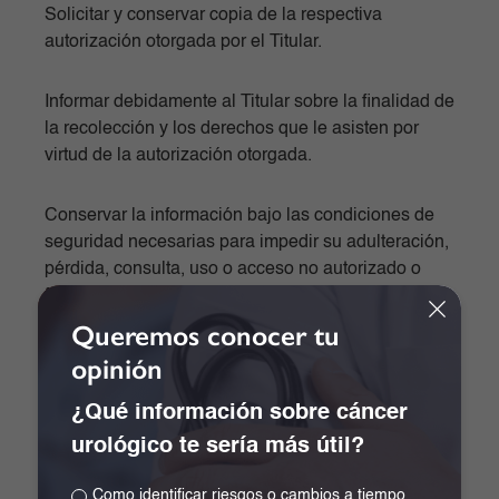
Solicitar y conservar copia de la respectiva
autorización otorgada por el Titular.
Informar debidamente al Titular sobre la finalidad de
la recolección y los derechos que le asisten por
virtud de la autorización otorgada.
Conservar la información bajo las condiciones de
seguridad necesarias para impedir su adulteración,
pérdida, consulta, uso o acceso no autorizado o
fraudulento.
Queremos conocer tu
Garantizar que la información que se suministre a
opinión
los encargados del Tratamiento sea veraz,
completa, exacta, actualizada, comprobable y
¿Qué información sobre cáncer
comprensible.
urológico te sería más útil?
Como identificar riesgos o cambios a tiempo
Actualizar la información, comunicando de forma