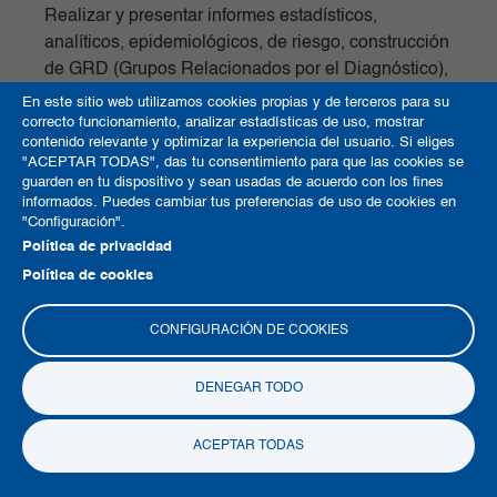
Realizar y presentar informes estadísticos,
analíticos, epidemiológicos, de riesgo, construcción
de GRD (Grupos Relacionados por el Diagnóstico),
entre otros, que permitan la optimización de los
En este sitio web utilizamos cookies propias y de terceros para su
servicios brindados en la Clínica.
correcto funcionamiento, analizar estadísticas de uso, mostrar
contenido relevante y optimizar la experiencia del usuario. Si eliges
"ACEPTAR TODAS", das tu consentimiento para que las cookies se
Contactar al Titular con el fin de evaluar la calidad
guarden en tu dispositivo y sean usadas de acuerdo con los fines
informados. Puedes cambiar tus preferencias de uso de cookies en
y/o satisfacción de los servicios de salud recibidos.
"Configuración".
Política de privacidad
Asesorar y/o apoyar la necesidad de servicios
Política de cookies
distintos del objeto social de la Clínica, o que no
sean prestados por ésta, pero sean requeridos por
CONFIGURACIÓN DE COOKIES
los pacientes, familiares y/o acompañantes.
c) Datos personales de empleados o de personas
DENEGAR TODO
que participan en procesos de selección:
Desarrollar el proceso de selección, evaluación y
ACEPTAR TODAS
vinculación laboral, incluyendo la evaluación y
calificación de los participantes y la verificación de