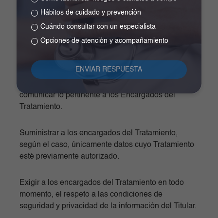
oportuna a los encargados del Tratamiento, todas
Hábitos de cuidado y prevención
las novedades respecto de los datos que
Cuándo consultar con un especialista
previamente le haya suministrado y adoptar las
Opciones de atención y acompañamiento
demás medidas necesarias para que la información
suministrada a este se mantenga actualizada.
Rectificar la información cuando sea incorrecta y
comunicar lo pertinente a los Encargados del
Tratamiento.
Suministrar a los encargados del Tratamiento,
según el caso, únicamente datos cuyo Tratamiento
esté previamente autorizado.
Exigir a los encargados del Tratamiento en todo
momento, el respeto a las condiciones de
seguridad y privacidad de la información del Titular.