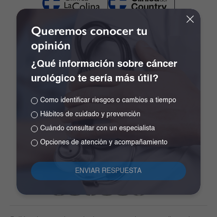
Queremos conocer tu
opinión
Contacto
¿Qué información sobre cáncer
PBX
+57 601 3905355
urológico te sería más útil?
Celular: 300 9124955
Como identificar riesgos o cambios a tiempo
Solicitud de citas
Hábitos de cuidado y prevención
Calle 167 # 72 – 07. Bogotá, Colombia.
Cuándo consultar con un especialista
recepcion.colina@clinicadelcountry.com
Opciones de atención y acompañamiento
Notificaciones Judiciales:
notificacionesclc@clinicadelcountry.com