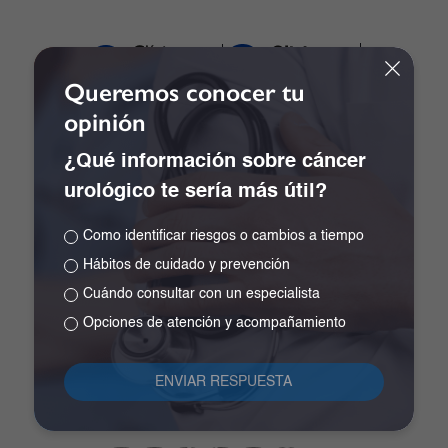
Queremos conocer tu
opinión
¿Qué información sobre cáncer
Contacto
urológico te sería más útil?
PBX
+57 601 3905355
Como identificar riesgos o cambios a tiempo
Celular: 300 9124955
Hábitos de cuidado y prevención
Solicitud de citas
Cuándo consultar con un especialista
Calle 167 # 72 – 07. Bogotá, Colombia.
Opciones de atención y acompañamiento
recepcion.colina@clinicadelcountry.com
Notificaciones Judiciales:
notificacionesclc@clinicadelcountry.com