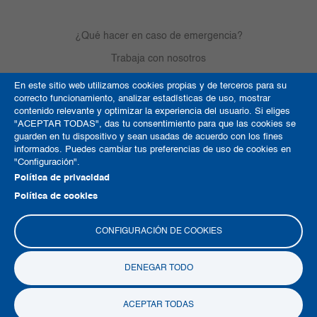
¿Qué hacer en caso de emergencia?
Trabaja con nosotros
En este sitio web utilizamos cookies propias y de terceros para su
correcto funcionamiento, analizar estadísticas de uso, mostrar
Derechos de autor
contenido relevante y optimizar la experiencia del usuario. Si eliges
"ACEPTAR TODAS", das tu consentimiento para que las cookies se
Política de Cookies
guarden en tu dispositivo y sean usadas de acuerdo con los fines
informados. Puedes cambiar tus preferencias de uso de cookies en
Términos y condiciones
"Configuración".
Mapa del sitio
Política de privacidad
Política de cookies
CONFIGURACIÓN DE COOKIES
DENEGAR TODO
Copyright © 2026 Clínica La Colina
ACEPTAR TODAS