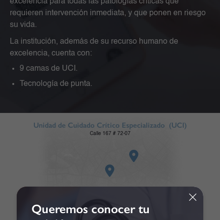
excelencia para todas las patologías críticas que
requieren intervención inmediata, y que ponen en riesgo
su vida.
La institución, además de su recurso humano de
excelencia, cuenta con:
9 camas de UCI.
Tecnología de punta.
Unidad de Cuidado Crítico Especializado (UCI)
Calle 167 # 72-07
Queremos conocer tu
Clínica La Colina