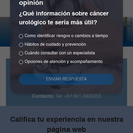
opinión
¿Qué información sobre cáncer
urológico te sería más útil?
Atención
Como identificar riesgos o cambios a tiempo
24 horas.
Hábitos de cuidado y prevención
Cuándo consultar con un especialista
Opciones de atención y acompañamiento
Clínica La Colina
Calle 167 # 72-07
24 horas.
Contacto:
Tel: +57 601 3905355
Califica tu experiencia en nuestra
página web