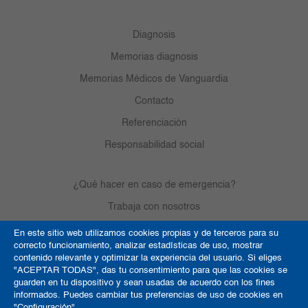
Diagnosis
Memorias diagnosis
Memorias Médicos de Vanguardia
Contacto
Referenciación
Responsabilidad social
¿Qué hacer en caso de emergencia?
Trabaja con nosotros
En este sitio web utilizamos cookies propias y de terceros para su
correcto funcionamiento, analizar estadísticas de uso, mostrar
Derechos de autor
contenido relevante y optimizar la experiencia del usuario. Si eliges
"ACEPTAR TODAS", das tu consentimiento para que las cookies se
Política de Cookies
guarden en tu dispositivo y sean usadas de acuerdo con los fines
informados. Puedes cambiar tus preferencias de uso de cookies en
Términos y condiciones
"Configuración".