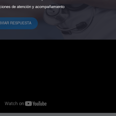
iones de atención y acompañamiento
1
2
3
4