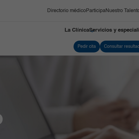
Directorio médico
Participa
Nuestro Talent
La Clínica
Servicios y especia
Pedir cita
Consultar resulta
cialidades
Contacto
cios
Ortopedia y
Infectología
Referenciación
rgicos
traumatología
Servicios de apoyo
ía Oncológica
Pediatría
Urología
ía Bariátrica y
Servicio de
bólica
Medicina
nes
Cardiovascular
ociencias
línica
Gastroenterología
o