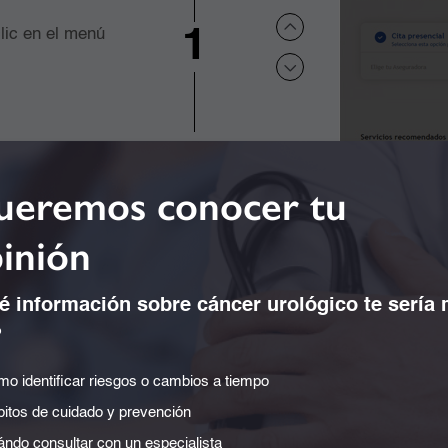
1
clic en el menú
 móvil a la
2
eremos conocer tu
inión
3
 información sobre cáncer urológico te sería
?
4
o identificar riesgos o cambios a tiempo
asos, cómo puedes solicitar una cita a través de nuestro
itos de cuidado y prevención
el siguiente vídeo:
ndo consultar con un especialista