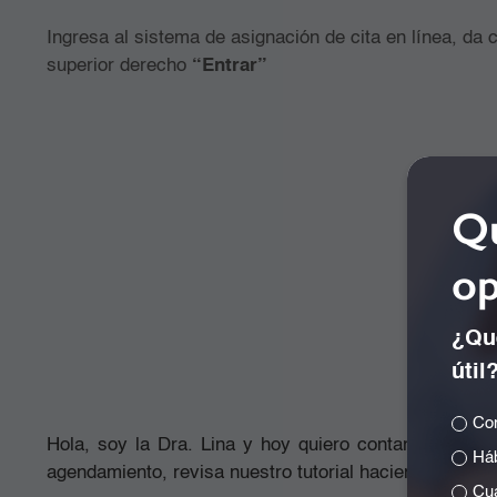
Ingresa al sistema de asignación de cita en línea, da 
superior derecho
Nota:
importante mantener tus datos actualizados, y el
“Entrar”
mano al momento de ingresar al sistema.
Qu
op
¿Qué
útil
Com
Hola, soy la Dra. Lina y hoy quiero contarte en 5 p
Háb
agendamiento, revisa nuestro tutorial haciendo clic en 
Cuá