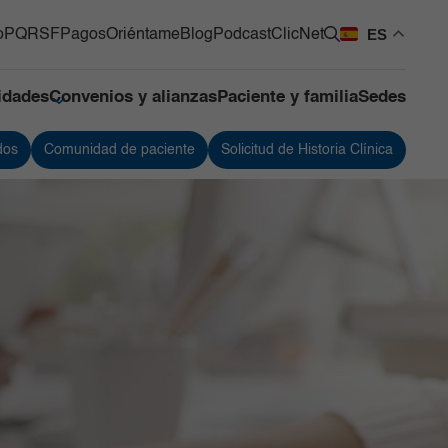
ES
o
PQRSF
Pagos
Oriéntame
Blog
Podcast
ClicNet
lidades
Convenios y alianzas
Paciente y familia
Sedes
dos
Comunidad de paciente
Solicitud de Historia Clínica