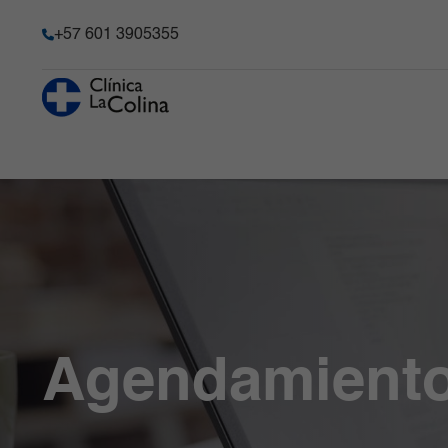
+57 601 3905355
Servicios
Espe
Historia
Urgencias
Ginecología y
Servi
Transparencia y acceso a la
Obstetricia
Quirú
información pública
Hospitalización
Radiología e
Cirug
Información de la entidad
Consulta externa
Imágenes
Cirug
Memoria de sostenibilidad
Diagnósticas
Laboratorio Clínico
Meta
y Patología
Reconocimientos y certificacio
Unidad de Cuidado
Neur
Crítico
Medicina Interna y
Solicitudes comité de Historia C
Especializado
Clínicas Médicas
Responsabilidad social
Agendamient