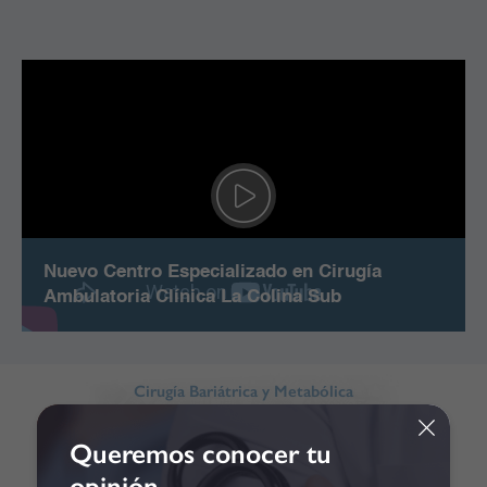
Nuevo Centro Especializado en Cirugía
Ambulatoria Clínica La Colina Sub
Cirugía Bariátrica y Metabólica
Calle 167 # 72-07
Queremos conocer tu
opinión