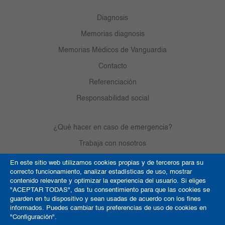
Diagnosis
Memorias diagnosis
Memorias Médicos de Vanguardia
Contacto
Referenciación
Responsabilidad social
¿Qué hacer en caso de emergencia?
Trabaja con nosotros
En este sitio web utilizamos cookies propias y de terceros para su
correcto funcionamiento, analizar estadísticas de uso, mostrar
Derechos de autor
contenido relevante y optimizar la experiencia del usuario. Si eliges
"ACEPTAR TODAS", das tu consentimiento para que las cookies se
Política de Cookies
guarden en tu dispositivo y sean usadas de acuerdo con los fines
informados. Puedes cambiar tus preferencias de uso de cookies en
Términos y condiciones
"Configuración".