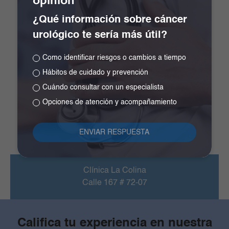
¿Qué información sobre cáncer
urológico te sería más útil?
Clínica La Colina
Como identificar riesgos o cambios a tiempo
Hábitos de cuidado y prevención
Cuándo consultar con un especialista
Opciones de atención y acompañamiento
Clínica La Colina
Calle 167 # 72-07
Califica tu experiencia en nuestra