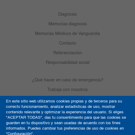
Diagnosis
Memorias diagnosis
Memorias Médicos de Vanguardia
Contacto
Referenciación
Responsabilidad social
¿Qué hacer en caso de emergencia?
Trabaja con nosotros
En este sitio web utilizamos cookies propias y de terceros para su
correcto funcionamiento, analizar estadísticas de uso, mostrar
Derechos de autor
contenido relevante y optimizar la experiencia del usuario. Si eliges
"ACEPTAR TODAS", das tu consentimiento para que las cookies se
Política de Cookies
guarden en tu dispositivo y sean usadas de acuerdo con los fines
informados. Puedes cambiar tus preferencias de uso de cookies en
Términos y condiciones
"Configuración".