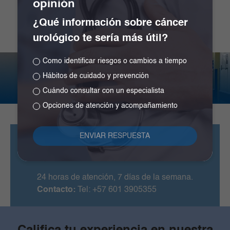
opinión
Clínica La Colina
¿Qué información sobre cáncer
urológico te sería más útil?
Como identificar riesgos o cambios a tiempo
Atención
Hábitos de cuidado y prevención
24 horas de atención, 7 días de la semana.
Cuándo consultar con un especialista
Opciones de atención y acompañamiento
Clínica La Colina
Calle 167 # 72-07
24 horas de atención, 7 días de la semana.
Contacto:
Tel: +57 601 3905355