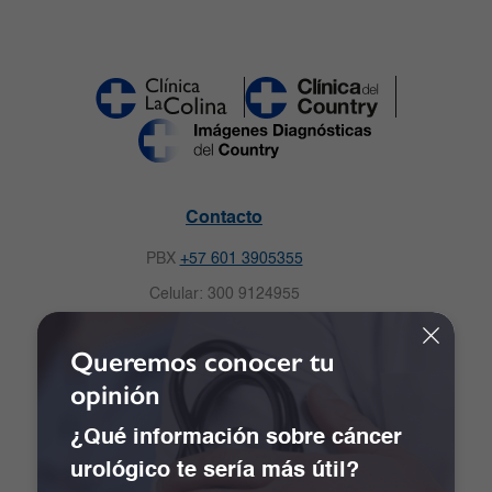
Contacto
PBX
+57 601 3905355
Celular: 300 9124955
Solicitud de citas
Queremos conocer tu
Calle 167 # 72 – 07. Bogotá, Colombia.
opinión
recepcion.colina@clinicadelcountry.com
¿Qué información sobre cáncer
Notificaciones Judiciales:
urológico te sería más útil?
notificacionesclc@clinicadelcountry.com