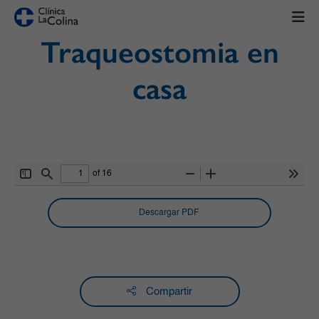
Traqueostomia en
casa
of 16
Toggle
Find
Zoom
Zoom
Tools
Sidebar
Out
In
Descargar PDF
Compartir