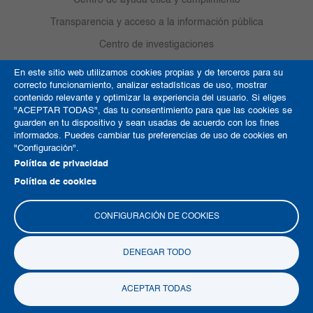
Transparencia y acceso a la información pública
Centro de investigaciones
En este sitio web utilizamos cookies propias y de terceros para su
Diagnosis
correcto funcionamiento, analizar estadísticas de uso, mostrar
contenido relevante y optimizar la experiencia del usuario. Si eliges
Memorias diagnosis
"ACEPTAR TODAS", das tu consentimiento para que las cookies se
guarden en tu dispositivo y sean usadas de acuerdo con los fines
Memorias Médicos de Vanguardia
informados. Puedes cambiar tus preferencias de uso de cookies en
"Configuración".
Contacto
Política de privacidad
Referenciación
Política de cookies
Responsabilidad social
CONFIGURACIÓN DE COOKIES
¿Qué hacer en caso de emergencia?
DENEGAR TODO
Trabaja con nosotros
ACEPTAR TODAS
Derechos de autor