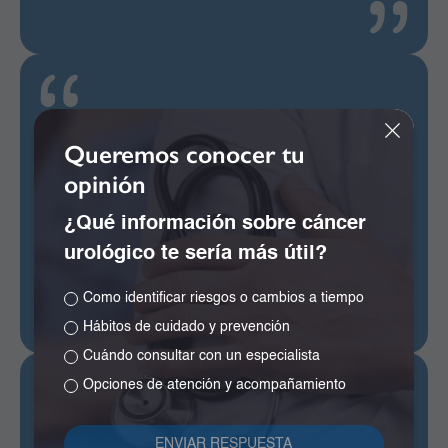
Quiero resaltar el interés y apoyo prestado
Queremos conocer tu
por a Sarita. Luna Carrillo al colaborarnos
ante una demora en la toma de ecografía
opinión
abdominal de mi hija. Ella tiene una actitud
¿Qué información sobre cáncer
amable y dispuesta, más que el mismo
urológico te sería más útil?
personal de la clínica. Así como ella deberían
ser todos.
Como identificar riesgos o cambios a tiempo
Hábitos de cuidado y prevención
Cuándo consultar con un especialista
Opciones de atención y acompañamiento
Excelente servicio la atención fue demasiado