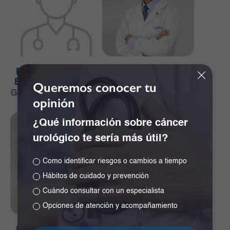
Dr. Alejandro José
Dr. Alejandro Ramos
Bonivento Jiménez
Girón
Queremos conocer tu
Ginecología y Obstetricia
Especialista en
opinión
Neurocirugía
¿Qué información sobre cáncer
urológico te sería más útil?
Como identificar riesgos o cambios a tiempo
Hábitos de cuidado y prevención
Cuándo consultar con un especialista
Opciones de atención y acompañamiento