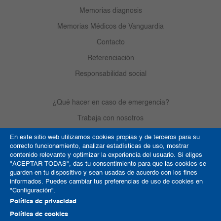
Memorias diagnosis
Memorias Médicos de Vanguardia
Contacto
Referenciación
Responsabilidad social
¿Qué hacer en caso de emergencia?
Trabaja con nosotros
En este sitio web utilizamos cookies propias y de terceros para su
correcto funcionamiento, analizar estadísticas de uso, mostrar
Derechos de autor
contenido relevante y optimizar la experiencia del usuario. Si eliges
"ACEPTAR TODAS", das tu consentimiento para que las cookies se
Política de Cookies
guarden en tu dispositivo y sean usadas de acuerdo con los fines
informados. Puedes cambiar tus preferencias de uso de cookies en
Términos y condiciones
"Configuración".
Mapa del sitio
Política de privacidad
Política de cookies