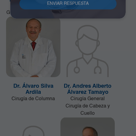
Dr. Alfonso Correa
Dr. Álvaro Cano
Uribe
Quiñonez
Ginecología y Obstetricia
Ginecología y Obstetricia
Dr. Álvaro Silva
Dr. Andres Alberto
Ardila
Álvarez Tamayo
Cirugía de Columna
Cirugía General
Cirugía de Cabeza y
Cuello