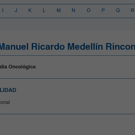
I
J
K
L
M
N
O
P
Q
R
 Manuel Ricardo Medellín Rinco
dia Oncológica
LIDAD
cional