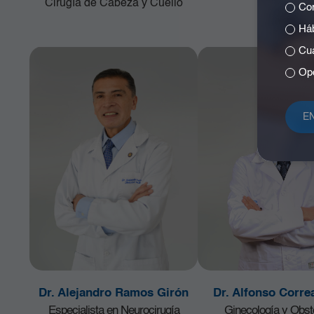
Cirugía de Cabeza y Cuello
Com
Háb
Cuá
Opc
Dr. Alejandro Ramos Girón
Dr. Alfonso Corre
Especialista en Neurocirugía
Ginecología y Obste