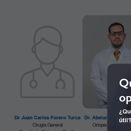
Qu
op
¿Qué
Dr Juan Carlos Forero Turca
Dr. Abelardo Tinoc
útil
Cirugía General
Ortopedia y Traumat