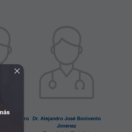
 más
Duran Camero
Dr. Alejandro José Bonivento
gía
Jiménez