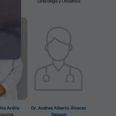
Ginecología y Obstetricia
lva Ardila
Dr. Andres Alberto Álvarez
 Columna
Tamayo