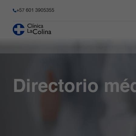
+57 601 3905355
Servicios
Espe
Historia
Urgencias
Ginecología y
Servi
Transparencia y acceso a la
Obstetricia
Quirú
información pública
Hospitalización
Radiología e
Cirug
Información de la entidad
Consulta externa
Imágenes
Cirug
Directorio mé
Memoria de sostenibilidad
Diagnósticas
Laboratorio Clínico
Meta
y Patología
Reconocimientos y certificacio
Unidad de Cuidado
Neur
Crítico
Medicina Interna y
Solicitudes comité de Historia C
Especializado
Clínicas Médicas
Responsabilidad social