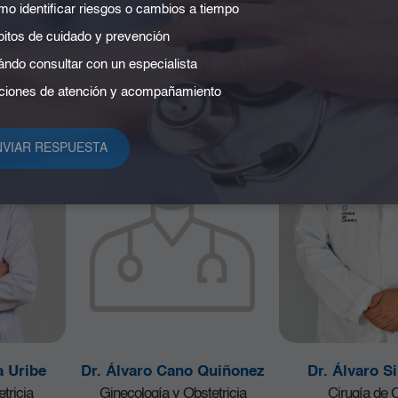
Digestiva
o identificar riesgos o cambios a tiempo
Ecoendoscopia
itos de cuidado y prevención
Endoscopia terapéutica
ndo consultar con un especialista
iones de atención y acompañamiento
a Uribe
Dr. Álvaro Cano Quiñonez
Dr. Álvaro Si
tricia
Ginecología y Obstetricia
Cirugía de