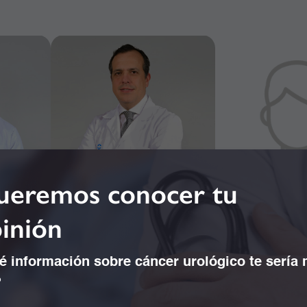
eremos conocer tu
inión
 información sobre cáncer urológico te sería
o Galeano
Dr. Alejandro Concha Mejía
Dr. Alejandro 
?
ología
Gastroenterología y Endoscopia
Nefrolo