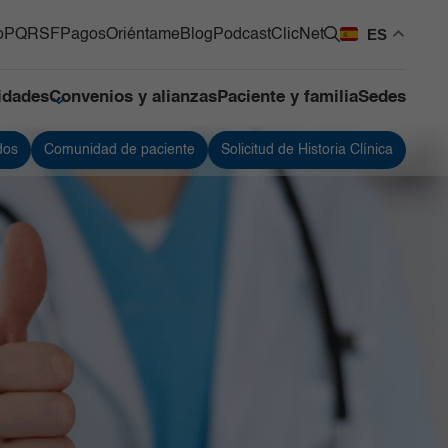
ES
o
PQRSF
Pagos
Oriéntame
Blog
Podcast
ClicNet
lidades
Convenios y alianzas
Paciente y familia
Sedes
dos
Comunidad de paciente
Solicitud de Historia Clínica