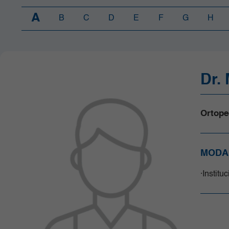
Cirugía General
Cirugía de Columna
A
B
C
D
E
F
G
H
Consulta externa
Gastroenterología
Ginecología y Obstetricia
Hospitalización
Infectología
Dr.
Laboratorio Clínico y Patología
Medicina Interna
Ortope
Neurociencias
Oncología
Ortopedia y traumatología
MODA
Pediatría
Radiología e Imágenes Diagnósticas
Institu
Servicio de Medicina Cardiovascular
Servicios de Apoyo
Unidad de Cuidado Crítico
Especializado (UCI)