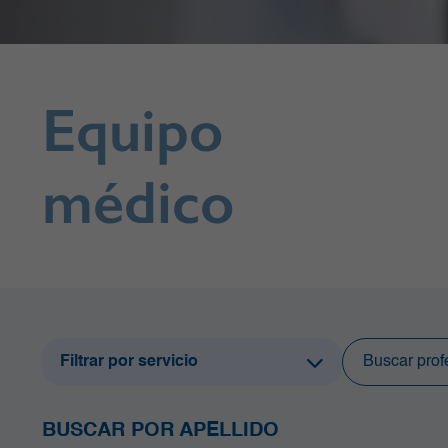
Equipo
médico
Filtrar por servicio
Centro de Diagnóstico
Cirugía Bariátrica y Metabólica
BUSCAR POR APELLIDO