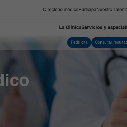
Directorio médico
Participa
Nuestro Talent
La Clínica
Servicios y especia
Pedir cita
Consultar resulta
cialidades
Contacto
cios
Ortopedia y
Infectología
Referenciación
rgicos
traumatología
Servicios de apoyo
ía Oncológica
Pediatría
Urología
ía Bariátrica y
Servicio de
dico
bólica
Medicina
nes
Cardiovascular
ociencias
línica
Gastroenterología