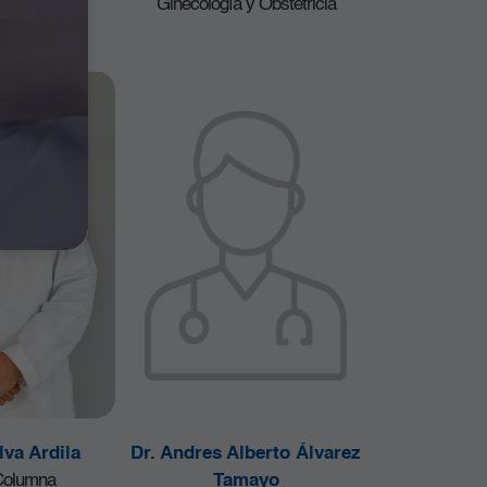
Ginecología y Obstetricia
lva Ardila
Dr. Andres Alberto Álvarez
 Columna
Tamayo