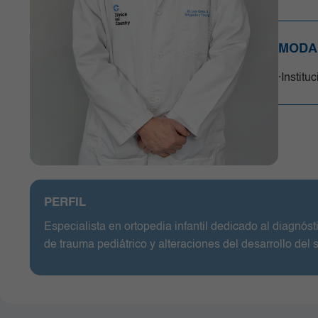
Unidad de Cuidado Crítico
Especializado (UCI)
Unidad de Quimioterapia
MODA
Urgencias
Institu
Urología
PERFIL
Especialista en ortopedia infantil dedicado al diagnó
de trauma pediátrico y alteraciones del desarrollo del