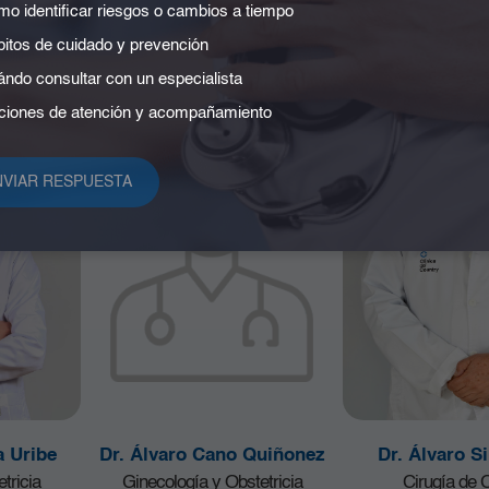
Digestiva
o identificar riesgos o cambios a tiempo
Ecoendoscopia
itos de cuidado y prevención
Endoscopia terapéutica
ndo consultar con un especialista
iones de atención y acompañamiento
a Uribe
Dr. Álvaro Cano Quiñonez
Dr. Álvaro Si
tricia
Ginecología y Obstetricia
Cirugía de