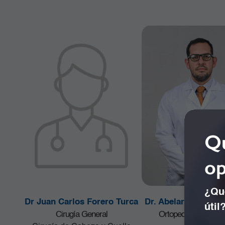
Qu
op
¿Qué
Dr Juan Carlos Forero Turca
Dr. Abelardo Tinoc
útil
Cirugía General
Ortopedia y Traumat