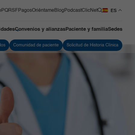
ES
o
PQRSF
Pagos
Oriéntame
Blog
Podcast
ClicNet
lidades
Convenios y alianzas
Paciente y familia
Sedes
dos
Comunidad de paciente
Solicitud de Historia Clínica