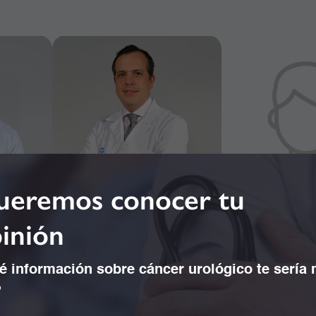
eremos conocer tu
inión
 información sobre cáncer urológico te sería
o Galeano
Dr. Alejandro Concha Mejía
Dr. Alejandro 
?
ología
Gastroenterología y Endoscopia
Nefrolo