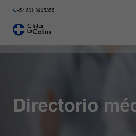
+57 601 3905355
Servicios
Espe
Historia
Urgencias
Ginecología y
Servi
Transparencia y acceso a la
Obstetricia
Quirú
información pública
Hospitalización
Radiología e
Cirug
Información de la entidad
Consulta externa
Imágenes
Cirug
Memoria de sostenibilidad
Diagnósticas
Laboratorio Clínico
Meta
y Patología
Reconocimientos y certificacio
Unidad de Cuidado
Neur
Crítico
Medicina Interna y
Solicitudes comité de Historia C
Directorio mé
Especializado
Clínicas Médicas
Responsabilidad social