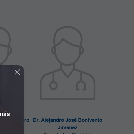
 más
Duran Camero
Dr. Alejandro José Bonivento
gía
Jiménez