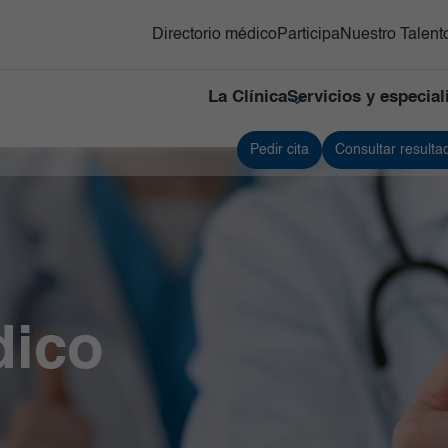
Directorio médico
Participa
Nuestro Talent
La Clínica
Servicios y especia
Pedir cita
Consultar resulta
cialidades
Contacto
cios
Ortopedia y
Infectología
Referenciación
rgicos
traumatología
Servicios de apoyo
ía Oncológica
Pediatría
Urología
ía Bariátrica y
Servicio de
bólica
Medicina
nes
Cardiovascular
ociencias
línica
Gastroenterología
dico