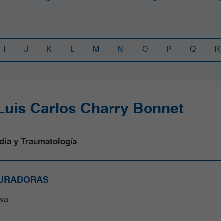
I
J
K
L
M
N
O
P
Q
R
 Luis Carlos Charry Bonnet
dia y Traumatología
URADORAS
va