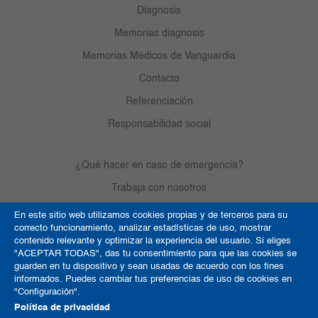
Diagnosis
Memorias diagnosis
Memorias Médicos de Vanguardia
Contacto
Referenciación
Responsabilidad social
¿Qué hacer en caso de emergencia?
Trabaja con nosotros
En este sitio web utilizamos cookies propias y de terceros para su
correcto funcionamiento, analizar estadísticas de uso, mostrar
Derechos de autor
contenido relevante y optimizar la experiencia del usuario. Si eliges
"ACEPTAR TODAS", das tu consentimiento para que las cookies se
Política de Cookies
guarden en tu dispositivo y sean usadas de acuerdo con los fines
informados. Puedes cambiar tus preferencias de uso de cookies en
Términos y condiciones
"Configuración".
Mapa del sitio
Política de privacidad