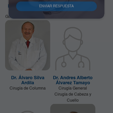
Dr. Alfonso Correa
Dr. Álvaro Cano
Uribe
Quiñonez
Ginecología y Obstetricia
Ginecología y Obstetricia
Dr. Álvaro Silva
Dr. Andres Alberto
Ardila
Álvarez Tamayo
Cirugía de Columna
Cirugía General
Cirugía de Cabeza y
Cuello