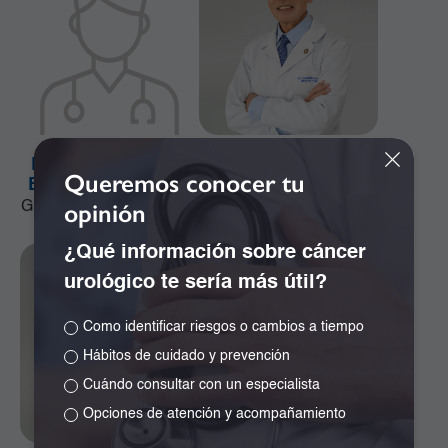
Dr. Alejandro José
Dr. Alejandro Ramos
Queremos conocer tu
Bonivento Jiménez
Girón
opinión
Ginecología y Obstetricia
Especialista en
Neurocirugía
¿Qué información sobre cáncer
urológico te sería más útil?
Como identificar riesgos o cambios a tiempo
Hábitos de cuidado y prevención
Cuándo consultar con un especialista
Opciones de atención y acompañamiento