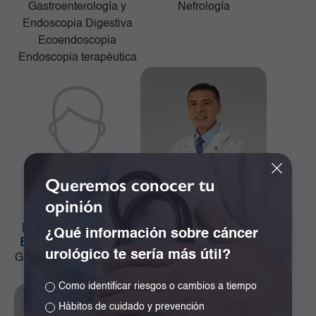
Gastroenterología y
Nefrología
Endoscopia Digestiva
Ecoendoscopia
Endoscopia terapéutica
Queremos conocer tu
opinión
Dr. Alejandro José
Dr. Alejandro Ramos
¿Qué información sobre cáncer
Bonivento Jiménez
Girón
urológico te sería más útil?
Ginecología y Obstetricia
Especialista en
Neurocirugía
Como identificar riesgos o cambios a tiempo
Hábitos de cuidado y prevención