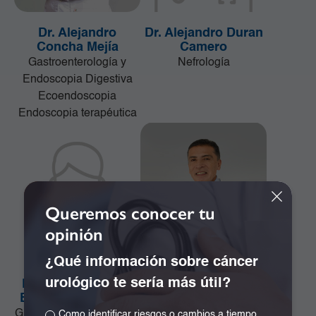
Dr. Alejandro
Dr. Alejandro Duran
Concha Mejía
Camero
Gastroenterología y
Nefrología
Endoscopia Digestiva
Ecoendoscopia
Endoscopia terapéutica
Queremos conocer tu
opinión
¿Qué información sobre cáncer
urológico te sería más útil?
Dr. Alejandro José
Dr. Alejandro Ramos
Bonivento Jiménez
Girón
Ginecología y Obstetricia
Especialista en
Como identificar riesgos o cambios a tiempo