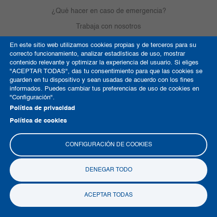
¿Qué hacer en caso de emergencia?
Trabaja con nosotros
En este sitio web utilizamos cookies propias y de terceros para su
correcto funcionamiento, analizar estadísticas de uso, mostrar
Derechos de autor
contenido relevante y optimizar la experiencia del usuario. Si eliges
"ACEPTAR TODAS", das tu consentimiento para que las cookies se
Política de Cookies
guarden en tu dispositivo y sean usadas de acuerdo con los fines
informados. Puedes cambiar tus preferencias de uso de cookies en
Términos y condiciones
"Configuración".
Mapa del sitio
Política de privacidad
Política de cookies
CONFIGURACIÓN DE COOKIES
DENEGAR TODO
Copyright © 2026 Clínica La Colina
ACEPTAR TODAS