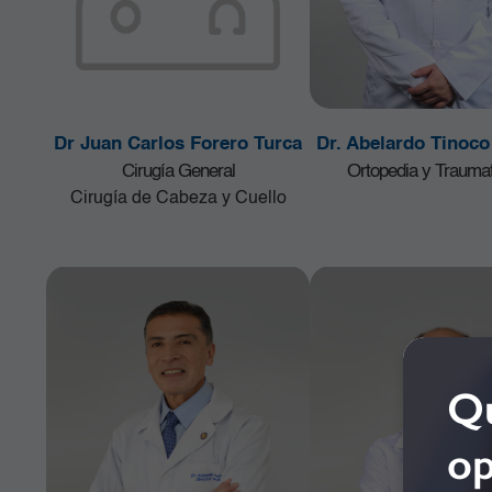
Servicios de Apoyo
Unidad de Cuidado Crítico
Especializado (UCI)
Unidad de Quimioterapia
Urgencias
Dr Juan Carlos Forero Turca
Dr. Abelardo Tinoc
Urología
Cirugía General
Ortopedia y Traumat
Cirugía de Cabeza y Cuello
Qu
op