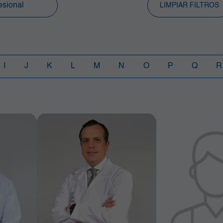
LIMPIAR FILTROS
I
J
K
L
M
N
O
P
Q
R