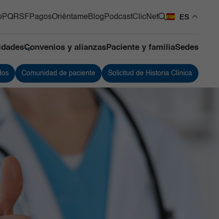
ES
o
PQRSF
Pagos
Oriéntame
Blog
Podcast
ClicNet
lidades
Convenios y alianzas
Paciente y familia
Sedes
dos
Comunidad de paciente
Solicitud de Historia Clínica