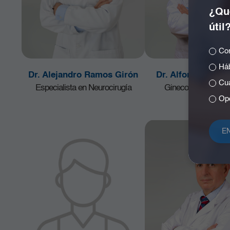
¿Qué
útil
Com
Háb
Dr. Alejandro Ramos Girón
Dr. Alfonso Corre
Cuá
Especialista en Neurocirugía
Ginecología y Obste
Opc