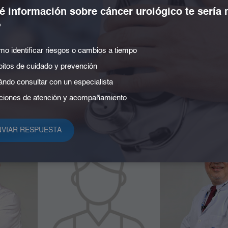
 información sobre cáncer urológico te sería
?
o identificar riesgos o cambios a tiempo
itos de cuidado y prevención
a Uribe
Dr. Álvaro Cano Quiñonez
Dr. Álvaro Si
ndo consultar con un especialista
tricia
Ginecología y Obstetricia
Cirugía de
iones de atención y acompañamiento