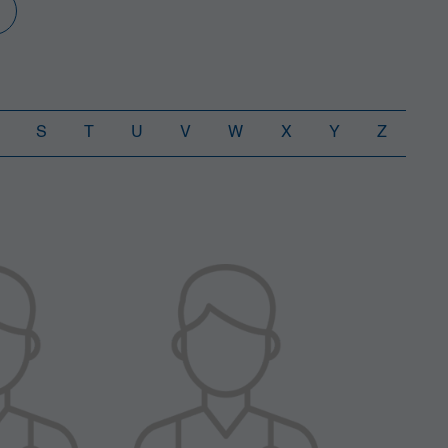
S
T
U
V
W
X
Y
Z