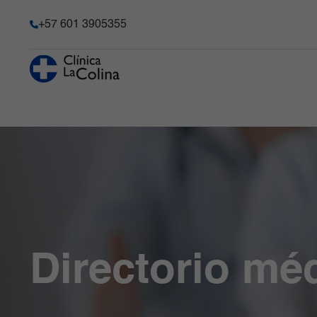
+57 601 3905355
Servicios
Espe
Historia
Urgencias
Ginecología y
Servi
Transparencia y acceso a la
Obstetricia
Quirú
información pública
Hospitalización
Radiología e
Cirug
Información de la entidad
Consulta externa
Imágenes
Cirug
Memoria de sostenibilidad
Diagnósticas
Laboratorio Clínico
Meta
y Patología
Reconocimientos y certificacio
Unidad de Cuidado
Neur
Crítico
Medicina Interna y
Solicitudes comité de Historia C
Especializado
Clínicas Médicas
Responsabilidad social
Directorio mé