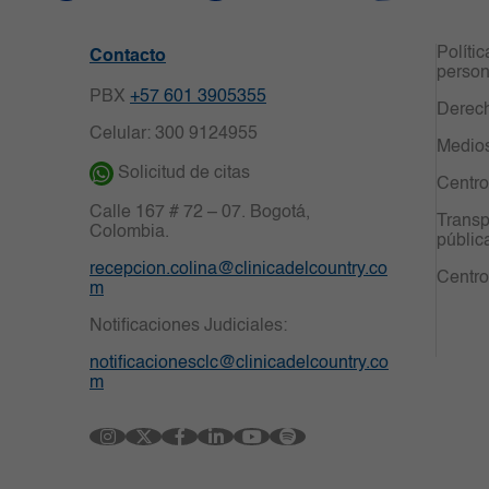
Políti
Contacto
person
PBX
+57 601 3905355
Derech
Celular: 300 9124955
Medio
Solicitud de citas
Centro
Calle 167 # 72 – 07. Bogotá, 
Transp
Colombia.
públic
recepcion.colina@clinicadelcountry.co
Centro
m
Notificaciones Judiciales:
notificacionesclc@clinicadelcountry.co
m