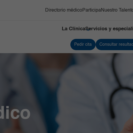
Directorio médico
Participa
Nuestro Talent
La Clínica
Servicios y especia
Pedir cita
Consultar resulta
cialidades
Contacto
cios
Ortopedia y
Infectología
Referenciación
rgicos
traumatología
Servicios de apoyo
ía Oncológica
Pediatría
Urología
ía Bariátrica y
Servicio de
bólica
Medicina
nes
Cardiovascular
ociencias
línica
Gastroenterología
dico