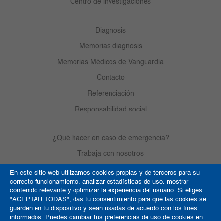
Centro de investigaciones
Diagnosis
Memorias diagnosis
Memorias Médicos de Vanguardia
Contacto
Referenciación
Responsabilidad social
¿Qué hacer en caso de emergencia?
Trabaja con nosotros
En este sitio web utilizamos cookies propias y de terceros para su
correcto funcionamiento, analizar estadísticas de uso, mostrar
Derechos de autor
contenido relevante y optimizar la experiencia del usuario. Si eliges
"ACEPTAR TODAS", das tu consentimiento para que las cookies se
Política de Cookies
guarden en tu dispositivo y sean usadas de acuerdo con los fines
informados. Puedes cambiar tus preferencias de uso de cookies en
Términos y condiciones