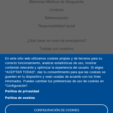
Memorias Médicos de Vanguardia
Contacto
Referenciación
Responsabilidad social
¿Qué hacer en caso de emergencia?
Trabaja con nosotros
En este sitio web utilizamos cookies propias y de terceros para su
correcto funcionamiento, analizar estadísticas de uso, mostrar
Derechos de autor
contenido relevante y optimizar la experiencia del usuario. Si eliges
"ACEPTAR TODAS", das tu consentimiento para que las cookies se
Política de Cookies
guarden en tu dispositivo y sean usadas de acuerdo con los fines
informados. Puedes cambiar tus preferencias de uso de cookies en
Términos y condiciones
"Configuración".
Mapa del sitio
Política de privacidad
Política de cookies
CONFIGURACIÓN DE COOKIES