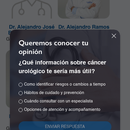
Dr. Alejandro José
Dr. Alejandro Ramos
Bonivento Jiménez
Girón
Ginecología y Obstetricia
Especialista en
Queremos conocer tu
Neurocirugía
opinión
¿Qué información sobre cáncer
urológico te sería más útil?
Como identificar riesgos o cambios a tiempo
Hábitos de cuidado y prevención
Cuándo consultar con un especialista
Opciones de atención y acompañamiento
Dr. Alfonso Correa
Dr. Álvaro Cano
Uribe
Quiñonez
Ginecología y Obstetricia
Ginecología y Obstetricia