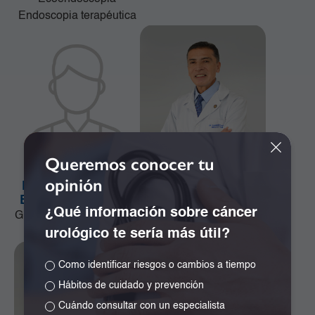
Endoscopia terapéutica
Queremos conocer tu
opinión
Dr. Alejandro José
Dr. Alejandro Ramos
Bonivento Jiménez
Girón
¿Qué información sobre cáncer
Ginecología y Obstetricia
Especialista en
urológico te sería más útil?
Neurocirugía
Como identificar riesgos o cambios a tiempo
Hábitos de cuidado y prevención
Cuándo consultar con un especialista