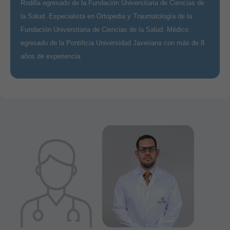
Rodilla egresado de la Fundación Universitaria de Ciencias de
la Salud. Especialista en Ortopedia y Traumatología de la
Fundación Universitaria de Ciencias de la Salud. Médico
egresado de la Pontificia Universidad Javeriana con más de 8
años de experiencia.