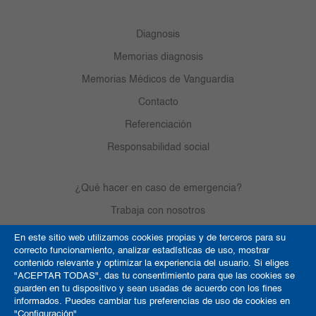
Diagnosis
Memorias diagnosis
Memorias Médicos de Vanguardia
Contacto
Referenciación
Responsabilidad social
¿Qué hacer en caso de emergencia?
Trabaja con nosotros
En este sitio web utilizamos cookies propias y de terceros para su
correcto funcionamiento, analizar estadísticas de uso, mostrar
Derechos de autor
contenido relevante y optimizar la experiencia del usuario. Si eliges
"ACEPTAR TODAS", das tu consentimiento para que las cookies se
Política de Cookies
guarden en tu dispositivo y sean usadas de acuerdo con los fines
informados. Puedes cambiar tus preferencias de uso de cookies en
Términos y condiciones
"Configuración".