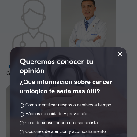
Queremos conocer tu
Dr. Alejandro José
Dr. Alejandro Ramos
Bonivento Jiménez
Girón
opinión
Ginecología y Obstetricia
Especialista en
Neurocirugía
¿Qué información sobre cáncer
urológico te sería más útil?
Como identificar riesgos o cambios a tiempo
Hábitos de cuidado y prevención
Cuándo consultar con un especialista
Opciones de atención y acompañamiento