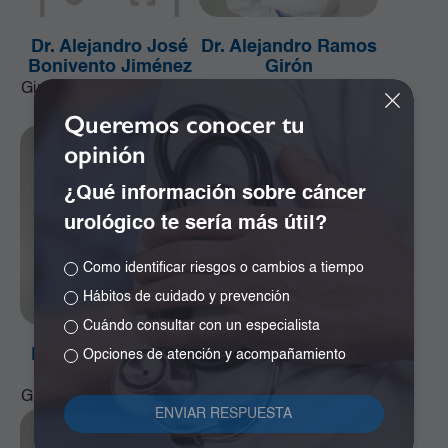
Dr. Alejandro José
Dr. Alejandro Ramos
Bonivento Jiménez
Girón
Ginecología y Obstetricia
Especialista en
Neurocirugía
Queremos conocer tu
opinión
¿Qué información sobre cáncer
urológico te sería más útil?
Como identificar riesgos o cambios a tiempo
Hábitos de cuidado y prevención
Cuándo consultar con un especialista
Dr. Alfonso Correa
Dr. Álvaro Cano
Opciones de atención y acompañamiento
Uribe
Quiñonez
Ginecología y Obstetricia
Ginecología y Obstetricia