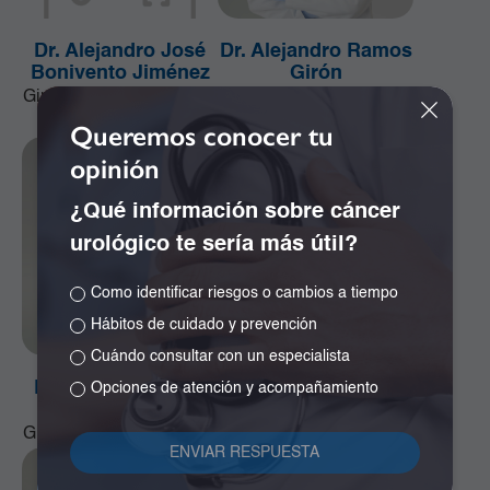
Dr. Alejandro José
Dr. Alejandro Ramos
Bonivento Jiménez
Girón
Ginecología y Obstetricia
Especialista en
Neurocirugía
Queremos conocer tu
opinión
¿Qué información sobre cáncer
urológico te sería más útil?
Como identificar riesgos o cambios a tiempo
Hábitos de cuidado y prevención
Cuándo consultar con un especialista
Dr. Alfonso Correa
Dr. Álvaro Cano
Opciones de atención y acompañamiento
Uribe
Quiñonez
Ginecología y Obstetricia
Ginecología y Obstetricia