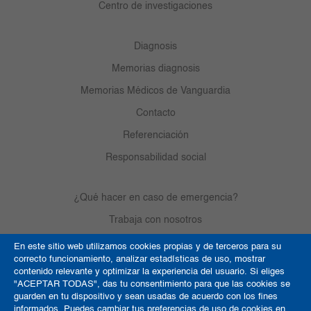
Centro de investigaciones
Diagnosis
Memorias diagnosis
Memorias Médicos de Vanguardia
Contacto
Referenciación
Responsabilidad social
¿Qué hacer en caso de emergencia?
Trabaja con nosotros
En este sitio web utilizamos cookies propias y de terceros para su
correcto funcionamiento, analizar estadísticas de uso, mostrar
Derechos de autor
contenido relevante y optimizar la experiencia del usuario. Si eliges
"ACEPTAR TODAS", das tu consentimiento para que las cookies se
Política de Cookies
guarden en tu dispositivo y sean usadas de acuerdo con los fines
informados. Puedes cambiar tus preferencias de uso de cookies en
Términos y condiciones